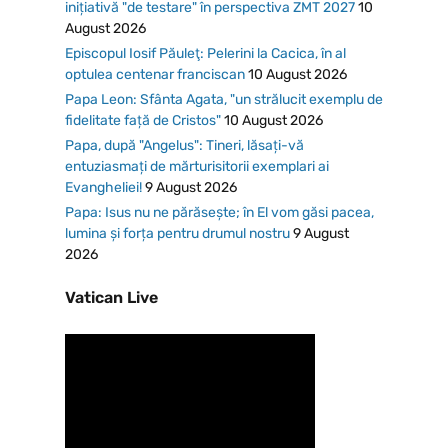
inițiativă "de testare" în perspectiva ZMT 2027
10
August 2026
Episcopul Iosif Păuleţ: Pelerini la Cacica, în al
optulea centenar franciscan
10 August 2026
Papa Leon: Sfânta Agata, "un strălucit exemplu de
fidelitate față de Cristos"
10 August 2026
Papa, după "Angelus": Tineri, lăsați-vă
entuziasmați de mărturisitorii exemplari ai
Evangheliei!
9 August 2026
Papa: Isus nu ne părăsește; în El vom găsi pacea,
lumina și forța pentru drumul nostru
9 August
2026
Vatican Live