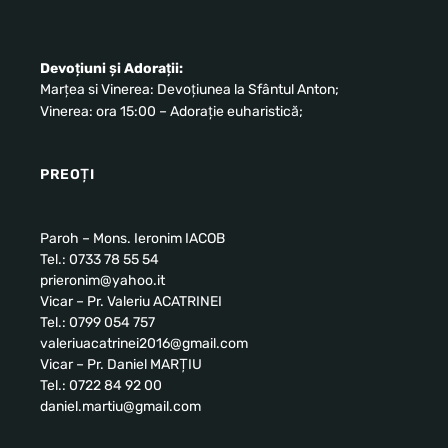
Devoțiuni și Adorații:
Marțea si Vinerea: Devoțiunea la Sfântul Anton;
Vinerea: ora 15:00 – Adorație euharistică;
PREOȚI
Paroh – Mons. Ieronim IACOB
Tel.: 0733 78 55 54
prieronim@yahoo.it
Vicar – Pr. Valeriu ACATRINEI
Tel.: 0799 054 757
valeriuacatrinei2016@gmail.com
Vicar – Pr. Daniel MARȚIU
Tel.: 0722 84 92 00
daniel.martiu@gmail.com