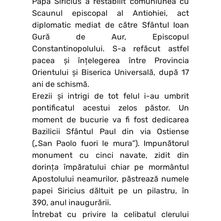
Papa Siricius a restabilit comuniunea cu
Scaunul episcopal al Antiohiei, act
diplomatic mediat de către Sfântul Ioan
Gură de Aur, Episcopul
Constantinopolului. S-a refăcut astfel
pacea și înțelegerea între Provincia
Orientului și Biserica Universală, după 17
ani de schismă.
Erezii și intrigi de tot felul i-au umbrit
pontificatul acestui zelos păstor. Un
moment de bucurie va fi fost dedicarea
Bazilicii Sfântul Paul din via Ostiense
(„San Paolo fuori le mura”). Impunătorul
monument cu cinci navate, zidit din
dorința împăratului chiar pe mormântul
Apostolului neamurilor, păstrează numele
papei Siricius dăltuit pe un pilastru, în
390, anul inaugurării.
Întrebat cu privire la celibatul clerului