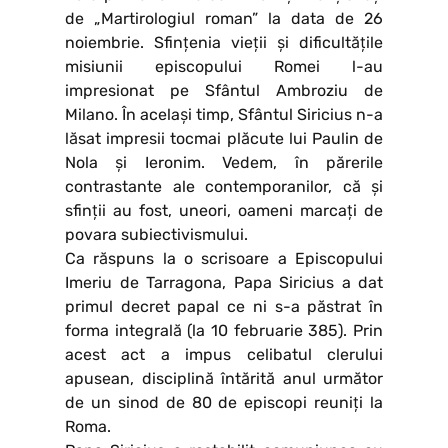
de „Martirologiul roman” la data de 26
noiembrie. Sfințenia vieții și dificultățile
misiunii episcopului Romei l-au
impresionat pe Sfântul Ambroziu de
Milano. În același timp, Sfântul Siricius n-a
lăsat impresii tocmai plăcute lui Paulin de
Nola și Ieronim. Vedem, în părerile
contrastante ale contemporanilor, că și
sfinții au fost, uneori, oameni marcați de
povara subiectivismului.
Ca răspuns la o scrisoare a Episcopului
Imeriu de Tarragona, Papa Siricius a dat
primul decret papal ce ni s-a păstrat în
forma integrală (la 10 februarie 385). Prin
acest act a impus celibatul clerului
apusean, disciplină întărită anul următor
de un sinod de 80 de episcopi reuniți la
Roma.