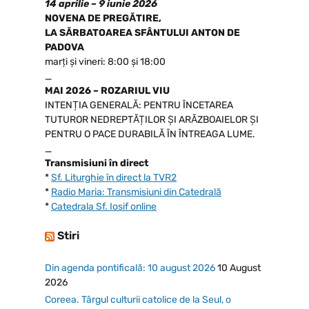
14 aprilie – 9 iunie 2026
NOVENA DE PREGĂTIRE,
LA SĂRBATOAREA SFÂNTULUI ANTON DE
PADOVA
marți și vineri: 8:00 și 18:00
_
MAI 2026 – ROZARIUL VIU
INTENȚIA GENERALĂ: PENTRU ÎNCETAREA
TUTUROR NEDREPTĂȚILOR ȘI ARĂZBOAIELOR ȘI
PENTRU O PACE DURABILĂ ÎN ÎNTREAGA LUME.
_
Transmisiuni în direct
*
Sf. Liturghie în direct la TVR2
*
Radio Maria: Transmisiuni din Catedrală
*
Catedrala Sf. Iosif online
Stiri
Din agenda pontificală: 10 august 2026
10 August
2026
Coreea. Târgul culturii catolice de la Seul, o