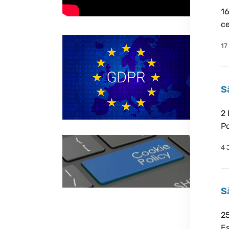
16
ce
17
S
2 
Po
4 
S
25
Es