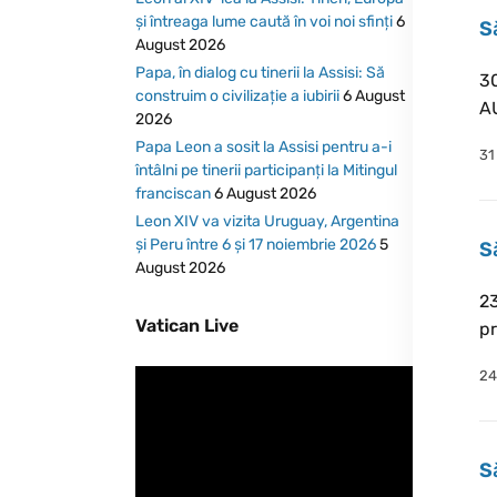
și întreaga lume caută în voi noi sfinți
6
S
August 2026
Papa, în dialog cu tinerii la Assisi: Să
30
construim o civilizație a iubirii
6 August
AU
2026
Papa Leon a sosit la Assisi pentru a-i
31
întâlni pe tinerii participanți la Mitingul
franciscan
6 August 2026
Leon XIV va vizita Uruguay, Argentina
și Peru între 6 și 17 noiembrie 2026
5
S
August 2026
23
Vatican Live
pr
24
S