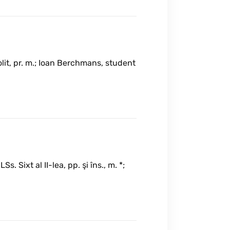
lit, pr. m.; Ioan Berchmans, student
Sixt al II-lea, pp. şi îns., m. *;