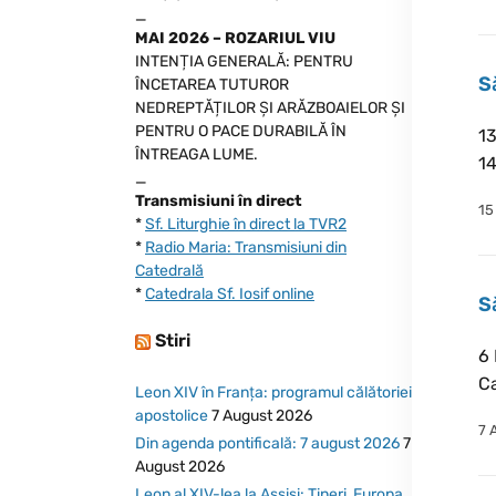
_
MAI 2026 – ROZARIUL VIU
INTENȚIA GENERALĂ: PENTRU
S
ÎNCETAREA TUTUROR
NEDREPTĂȚILOR ȘI ARĂZBOAIELOR ȘI
PENTRU O PACE DURABILĂ ÎN
13
ÎNTREAGA LUME.
14
_
Transmisiuni în direct
15
*
Sf. Liturghie în direct la TVR2
*
Radio Maria: Transmisiuni din
Catedrală
*
Catedrala Sf. Iosif online
S
Stiri
6 
Ca
Leon XIV în Franța: programul călătoriei
apostolice
7 August 2026
7 
Din agenda pontificală: 7 august 2026
7
August 2026
Leon al XIV-lea la Assisi: Tineri, Europa