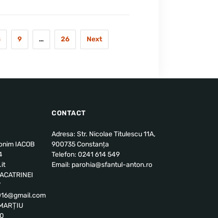
8
9
…
26
Next
CONTACT
Adresa: Str. Nicolae Titulescu 11A,
ronim IACOB
900735 Constanța
4
Telefon: 0241 614 549
it
Email: parohia@sfantul-anton.ro
u ACATRINEI
7
2016@gmail.com
l MARȚIU
00