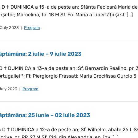
 D † DUMINICA a 15-a de peste an; Sfânta Fecioară Maria de
rşetor; Marcelina, fc. 18 M Sf. Fc. Maria a Libertăţii şi sf. […]
 July 2023
Program
ăptămâna: 2 iulie – 9 iulie 2023
D † DUMINICA a 13-a de peste an; Sf. Bernardin Realino, pr. 3
rtugaliei *; Ff. Piergiorgio Frassati; Maria Crocifissa Curcio 5 
July 2023
Program
ăptămâna: 25 iunie – 02 iulie 2023
 D † DUMINICA a 12-a de peste an; Sf. Wilhelm, abate 26 L Ss
criva, pr. PP. 27 M Sf. Ciril din Alexandria, ep. înv. […]