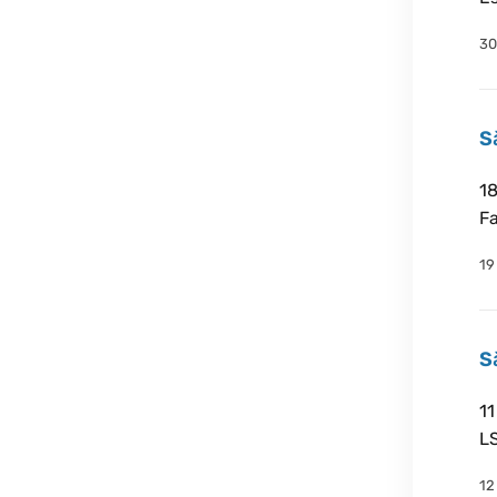
30
S
18
Fa
19
S
11
LS
12