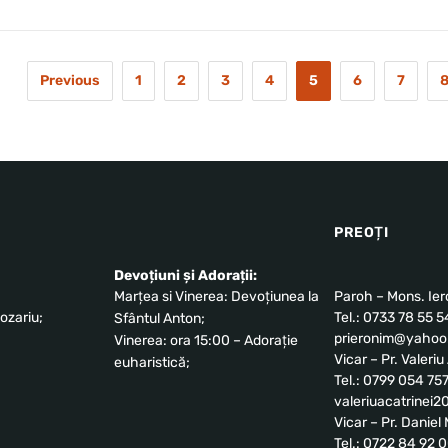
Previous
1
2
3
4
5
6
7
PREOȚI
Devoțiuni și Adorații:
Marțea si Vinerea: Devoțiunea la
Paroh – Mons. Ie
ozariu;
Tel.: 0733 78 55 5
Sfântul Anton;
prieronim@yahoo.
Vinerea: ora 15:00 – Adorație
Vicar – Pr. Valeri
euharistică;
Tel.: 0799 054 75
valeriuacatrinei
Vicar – Pr. Danie
Tel.: 0722 84 92 