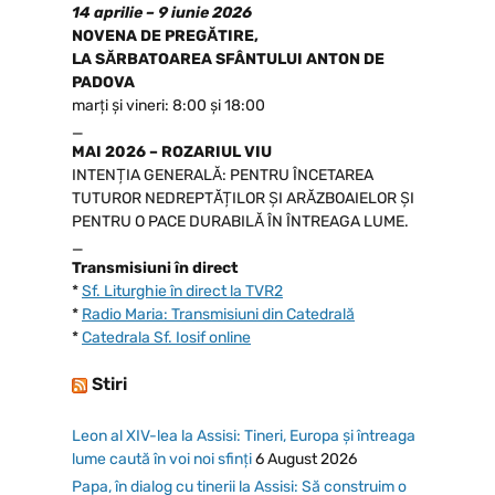
14 aprilie – 9 iunie 2026
NOVENA DE PREGĂTIRE,
LA SĂRBATOAREA SFÂNTULUI ANTON DE
PADOVA
marți și vineri: 8:00 și 18:00
_
MAI 2026 – ROZARIUL VIU
INTENȚIA GENERALĂ: PENTRU ÎNCETAREA
TUTUROR NEDREPTĂȚILOR ȘI ARĂZBOAIELOR ȘI
PENTRU O PACE DURABILĂ ÎN ÎNTREAGA LUME.
_
Transmisiuni în direct
*
Sf. Liturghie în direct la TVR2
*
Radio Maria: Transmisiuni din Catedrală
*
Catedrala Sf. Iosif online
Stiri
Leon al XIV-lea la Assisi: Tineri, Europa și întreaga
lume caută în voi noi sfinți
6 August 2026
Papa, în dialog cu tinerii la Assisi: Să construim o