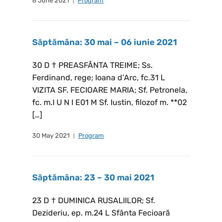
8 June 2021
Program
Săptămâna: 30 mai – 06 iunie 2021
30 D † PREASFÂNTA TREIME; Ss.
Ferdinand, rege; Ioana d’Arc, fc.31 L
VIZITA SF. FECIOARE MARIA; Sf. Petronela,
fc. m.I U N I E01 M Sf. Iustin, filozof m. **02
[…]
30 May 2021
Program
Săptămâna: 23 – 30 mai 2021
23 D † DUMINICA RUSALIILOR; Sf.
Dezideriu, ep. m.24 L Sfânta Fecioară