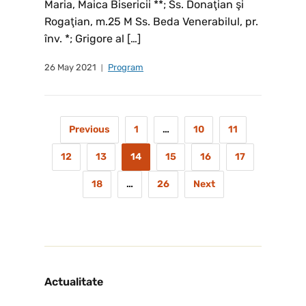
Maria, Maica Bisericii **; Ss. Donaţian şi
Rogaţian, m.25 M Ss. Beda Venerabilul, pr.
înv. *; Grigore al […]
26 May 2021
Program
Previous
1
…
10
11
12
13
14
15
16
17
18
…
26
Next
Actualitate