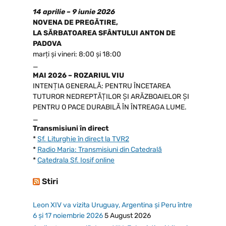
14 aprilie – 9 iunie 2026
NOVENA DE PREGĂTIRE,
LA SĂRBATOAREA SFÂNTULUI ANTON DE
PADOVA
marți și vineri: 8:00 și 18:00
_
MAI 2026 – ROZARIUL VIU
INTENȚIA GENERALĂ: PENTRU ÎNCETAREA
TUTUROR NEDREPTĂȚILOR ȘI ARĂZBOAIELOR ȘI
PENTRU O PACE DURABILĂ ÎN ÎNTREAGA LUME.
_
Transmisiuni în direct
*
Sf. Liturghie în direct la TVR2
*
Radio Maria: Transmisiuni din Catedrală
*
Catedrala Sf. Iosif online
Stiri
Leon XIV va vizita Uruguay, Argentina și Peru între
6 și 17 noiembrie 2026
5 August 2026