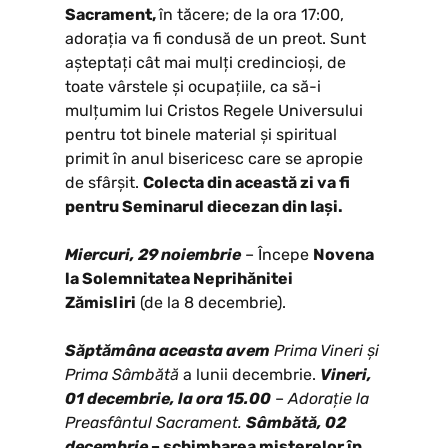
Sacrament,
în tăcere; de la ora 17:00,
adorația va fi condusă de un preot. Sunt
așteptați cât mai mulți credincioși, de
toate vârstele și ocupațiile, ca să-i
mulțumim lui Cristos Regele Universului
pentru tot binele material și spiritual
primit în anul bisericesc care se apropie
de sfârșit.
Colecta din această zi va fi
pentru Seminarul diecezan din Iași.
Miercuri, 29 noiembrie
– Începe
Novena
la Solemnitatea Neprihănitei
Zămisliri
(de la 8 decembrie).
Săptămâna aceasta avem
Prima Vineri și
Prima Sâmbătă
a lunii decembrie.
Vineri,
01 decembrie, la ora 15.00
–
Adorație la
Preasfântul Sacrament.
Sâmbătă, 02
decembrie
– schimbarea misterelor în