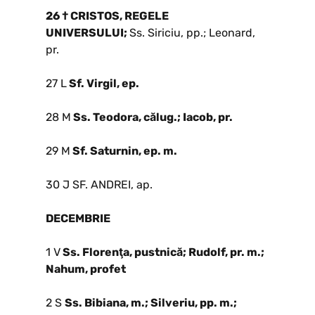
26 † CRISTOS, REGELE
UNIVERSULUI;
Ss. Siriciu, pp.; Leonard,
pr.
27 L
Sf. Virgil, ep.
28 M
Ss. Teodora, călug.; Iacob, pr.
29 M
Sf. Saturnin, ep. m.
30 J SF. ANDREI, ap.
DECEMBRIE
1 V
Ss. Florenţa, pustnică; Rudolf, pr. m.;
Nahum, profet
2 S
Ss. Bibiana, m.; Silveriu, pp. m.;