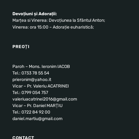
Devoțiuni și Adorații:
Marțea si Vinerea: Devoțiunea la Sfântul Anton;
Vinerea: ora 15:00 – Adorație euharistică;
PREOȚI
Paroh – Mons. Ieronim IACOB
Tel.: 0733 78 55 54
prieronim@yahoo.it
Vicar – Pr. Valeriu ACATRINEI
Tel.: 0799 054 757
valeriuacatrinei2016@gmail.com
Vicar – Pr. Daniel MARȚIU
Tel.: 0722 84 92 00
daniel.martiu@gmail.com
CONTACT