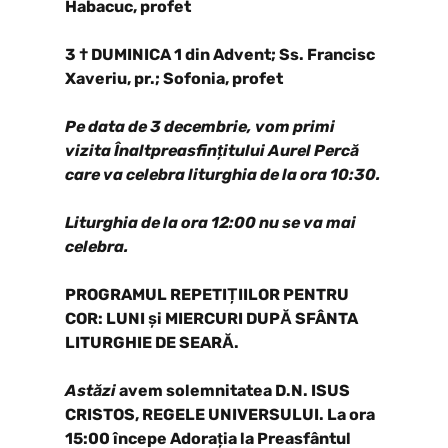
Habacuc, profet
3 † DUMINICA 1 din Advent; Ss. Francisc
Xaveriu, pr.; Sofonia, profet
Pe data de 3 decembrie, vom primi
vizita Înaltpreasfințitului Aurel Percă
care va celebra liturghia de la ora 10:30.
Liturghia de la ora 12:00 nu se va mai
celebra.
PROGRAMUL REPETIȚIILOR PENTRU
COR: LUNI și MIERCURI DUPĂ SFÂNTA
LITURGHIE DE SEARĂ.
Astăzi
avem solemnitatea D.N. ISUS
CRISTOS, REGELE UNIVERSULUI. La ora
15:00 începe Adorația la Preasfântul