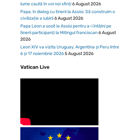
lume caută în voi noi sfinți
6 August 2026
Papa, în dialog cu tinerii la Assisi: Să construim o
civilizație a iubirii
6 August 2026
Papa Leon a sosit la Assisi pentru a-i întâlni pe
tinerii participanți la Mitingul franciscan
6 August
2026
Leon XIV va vizita Uruguay, Argentina și Peru între
6 și 17 noiembrie 2026
5 August 2026
Vatican Live