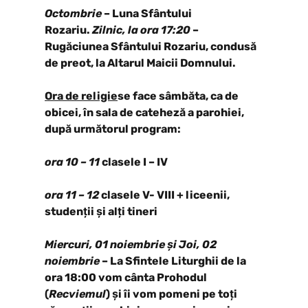
Octombrie
– Luna Sfântului
Rozariu.
Zilnic, la ora 17:20
–
Rugăciunea Sfântului Rozariu, condusă
de preot, la Altarul Maicii Domnului.
Ora de religie
se face sâmbăta, ca de
obicei, în sala de cateheză a parohiei,
după următorul program:
ora 10 – 11
clasele I – IV
ora 11 – 12
clasele V- VIII + liceenii,
studenții și alți tineri
Miercuri, 01 noiembrie
și Joi, 02
noiembrie
– La Sfintele Liturghii de la
ora 18:00 vom cânta Prohodul
(
Recviemul
) și îi vom pomeni pe toți