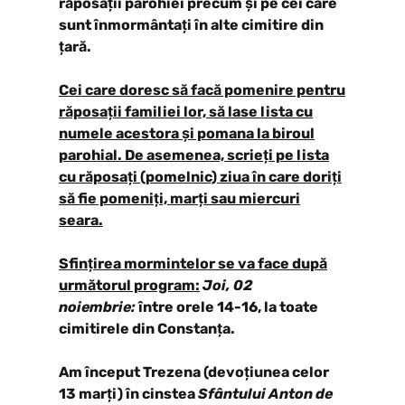
răposații parohiei precum și pe cei care
sunt înmormântați în alte cimitire din
țară.
Cei care doresc să facă pomenire pentru
răposații familiei lor, să lase lista cu
numele acestora și pomana la biroul
parohial. De asemenea, scrieți pe lista
cu răposați (pomelnic) ziua în care doriți
să fie pomeniți, marți sau miercuri
seara.
Sfințirea mormintelor se va face după
următorul program:
Joi, 02
noiembrie:
între orele 14-16, la toate
cimitirele din Constanța.
Am început Trezena (devoțiunea celor
13 marți) în cinstea
Sfântului Anton de