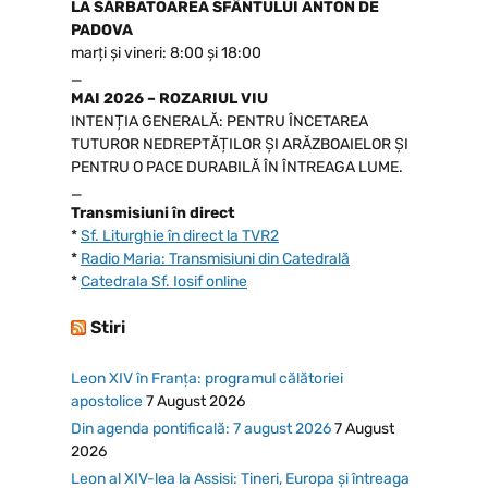
LA SĂRBATOAREA SFÂNTULUI ANTON DE
PADOVA
marți și vineri: 8:00 și 18:00
_
MAI 2026 – ROZARIUL VIU
INTENȚIA GENERALĂ: PENTRU ÎNCETAREA
TUTUROR NEDREPTĂȚILOR ȘI ARĂZBOAIELOR ȘI
PENTRU O PACE DURABILĂ ÎN ÎNTREAGA LUME.
_
Transmisiuni în direct
*
Sf. Liturghie în direct la TVR2
*
Radio Maria: Transmisiuni din Catedrală
*
Catedrala Sf. Iosif online
Stiri
Leon XIV în Franța: programul călătoriei
apostolice
7 August 2026
Din agenda pontificală: 7 august 2026
7 August
2026
Leon al XIV-lea la Assisi: Tineri, Europa și întreaga