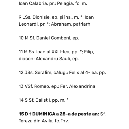
Ioan Calabria, pr.; Pelagia, fc. m.
9 LSs. Dionisie, ep. şi îns., m. *; Ioan
Leonardi, pr. *; Abraham, patriarh
10 M Sf. Daniel Comboni, ep.
11 M Ss. Ioan al XXIII-lea, pp. *; Filip,
diacon; Alexandru Sauli, ep.
12 JSs. Serafim, călug.; Felix al 4-lea, pp.
13 VSf. Romeo, ep.; Fer. Alexandrina
14 S Sf. Calist I, pp. m. *
15 D † DUMINICA a 28-a de peste an;
Sf.
Tereza din Avila, fc. înv.