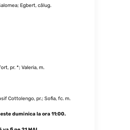
 Salomea; Egbert, călug.
t, pr. *; Valeria, m.
osif Cottolengo, pr.; Sofia, fc. m.
e
este duminica la ora 11:00.
 va fi pe 21 MAI.