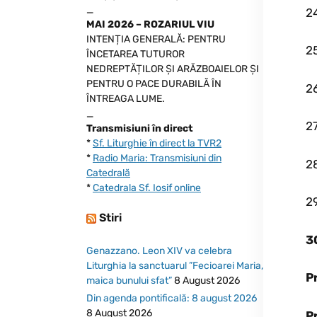
_
24
MAI 2026 – ROZARIUL VIU
INTENȚIA GENERALĂ: PENTRU
2
ÎNCETAREA TUTUROR
NEDREPTĂȚILOR ȘI ARĂZBOAIELOR ȘI
PENTRU O PACE DURABILĂ ÎN
26
ÎNTREAGA LUME.
_
27
Transmisiuni în direct
*
Sf. Liturghie în direct la TVR2
*
Radio Maria: Transmisiuni din
28
Catedrală
*
Catedrala Sf. Iosif online
29
Stiri
3
Genazzano. Leon XIV va celebra
Liturghia la sanctuarul ”Fecioarei Maria,
P
maica bunului sfat”
8 August 2026
Din agenda pontificală: 8 august 2026
8 August 2026
P