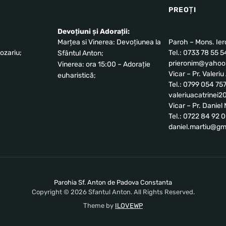
PREOȚI
Devoțiuni și Adorații:
Marțea si Vinerea: Devoțiunea la
Paroh – Mons. Ie
ozariu;
Tel.: 0733 78 55 5
Sfântul Anton;
prieronim@yahoo.
Vinerea: ora 15:00 – Adorație
Vicar – Pr. Valeri
euharistică;
Tel.: 0799 054 75
valeriuacatrinei
Vicar – Pr. Danie
Tel.: 0722 84 92 
daniel.martiu@gm
Parohia Sf. Anton de Padova Constanta
Copyright © 2026 Sfantul Anton. All Rights Reserved.
Theme by
ILOVEWP