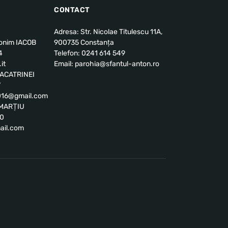
CONTACT
Adresa: Str. Nicolae Titulescu 11A,
ronim IACOB
900735 Constanța
4
Telefon: 0241 614 549
it
Email: parohia@sfantul-anton.ro
u ACATRINEI
7
2016@gmail.com
l MARȚIU
00
ail.com