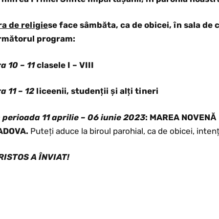
ra de religie
se face sâmbăta, ca de obicei, în sala de
rmătorul program:
a 10 – 11
clasele I – VIII
a 11 – 12
liceenii, studenții și alți tineri
n perioada 11 aprilie – 06 iunie 2023
: MAREA NOVENĂ
ADOVA.
Puteți aduce la biroul parohial, ca de obicei, intenți
RISTOS A ÎNVIAT!