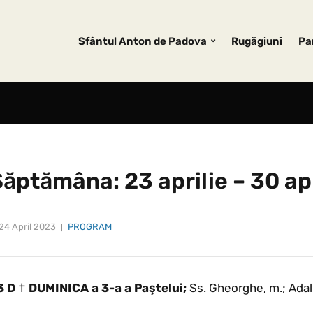
Sfântul Anton de Padova
Rugăgiuni
Pa
ăptămâna: 23 aprilie – 30 ap
24 April 2023
PROGRAM
3 D
†
DUMINICA a 3-a a Paştelui;
Ss. Gheorghe, m.; Adal