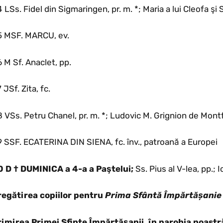
 LSs. Fidel din Sigmaringen, pr. m. *; Maria a lui Cleofa şi
5 MSF. MARCU, ev.
 M Sf. Anaclet, pp.
 JSf. Zita, fc.
 VSs. Petru Chanel, pr. m. *; Ludovic M. Grignion de Montfor
 SSF. ECATERINA DIN SIENA, fc. înv., patroană a Europei
0 D † DUMINICA a 4-a a Paştelui;
Ss. Pius al V-lea, pp.; I
regătirea copiilor pentru
Prima Sfântă Împărtășani
rimirea Primei Sfinte Împărtășanii, în parohia noastră