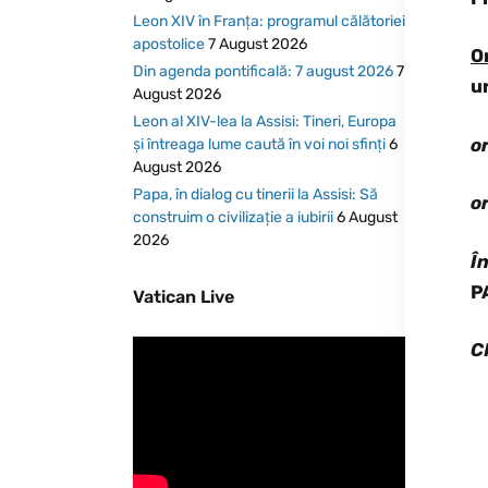
Leon XIV în Franța: programul călătoriei
apostolice
7 August 2026
O
Din agenda pontificală: 7 august 2026
7
u
August 2026
Leon al XIV-lea la Assisi: Tineri, Europa
or
și întreaga lume caută în voi noi sfinți
6
August 2026
Papa, în dialog cu tinerii la Assisi: Să
or
construim o civilizație a iubirii
6 August
2026
Î
P
Vatican Live
C