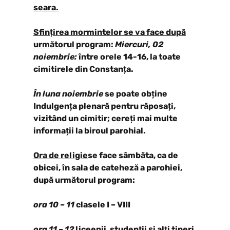
seara.
Sfințirea mormintelor se va face după
următorul program:
Miercuri, 02
noiembrie:
între orele 14-16, la toate
cimitirele din Constanța.
În luna noiembrie
se poate obține
Indulgența plenară pentru răposați,
vizitând un cimitir; cereți mai multe
informații la biroul parohial.
Ora de religie
se face sâmbăta, ca de
obicei, în sala de cateheză a parohiei,
după următorul program:
ora 10 – 11
clasele I – VIII
ora 11 – 12
liceenii, studenții și alți tineri