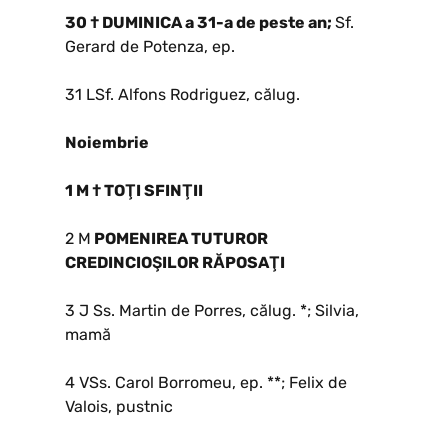
30 † DUMINICA a 31-a de peste an;
Sf.
Gerard de Potenza, ep.
31 LSf. Alfons Rodriguez, călug.
Noiembrie
1 M † TOŢI SFINŢII
2 M
POMENIREA TUTUROR
CREDINCIOŞILOR RĂPOSAŢI
3 J Ss. Martin de Porres, călug. *; Silvia,
mamă
4 VSs. Carol Borromeu, ep. **; Felix de
Valois, pustnic