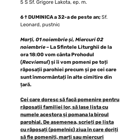
5 S Sf. Grigore Lakota, ep. m.
6 † DUMINICA a 32-a de peste an;
Sf.
Leonard, pustnic
Marți, 01 noiembrie
și, Miercuri 02
noiembrie
– La Sfintele Liturghii de la
ora 18:00 vom cânta Prohodul
(
Recviemul
) și îi vom pomeni pe toți
răposații parohiei precum și pe cei care
sunt înmormântați în alte cimitire din
țară.
Cei care doresc să facă pomenire pentru
răposații familiei lor, să lase lista cu
numele acestora și pomana la biroul
parohial. De asemenea, scrieți pe lista
cu răposați (pomelnic) ziua în care doriți
să fie pomeniți, marți sau miercuri