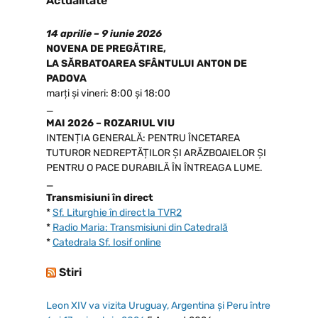
Actualitate
14 aprilie – 9 iunie 2026
NOVENA DE PREGĂTIRE,
LA SĂRBATOAREA SFÂNTULUI ANTON DE
PADOVA
marți și vineri: 8:00 și 18:00
_
MAI 2026 – ROZARIUL VIU
INTENȚIA GENERALĂ: PENTRU ÎNCETAREA
TUTUROR NEDREPTĂȚILOR ȘI ARĂZBOAIELOR ȘI
PENTRU O PACE DURABILĂ ÎN ÎNTREAGA LUME.
_
Transmisiuni în direct
*
Sf. Liturghie în direct la TVR2
*
Radio Maria: Transmisiuni din Catedrală
*
Catedrala Sf. Iosif online
Stiri
Leon XIV va vizita Uruguay, Argentina și Peru între