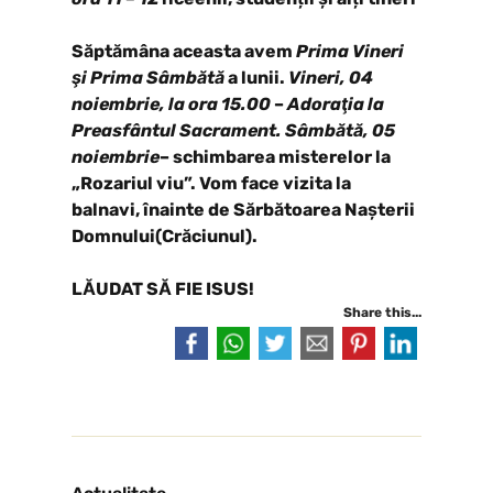
Săptămâna aceasta avem
Prima Vineri
şi Prima Sâmbătă
a lunii.
Vineri, 04
noiembrie, la ora 15.00
–
Adoraţia la
Preasfântul Sacrament.
Sâmbătă, 05
noiembrie
– schimbarea misterelor la
„Rozariul viu”. Vom face vizita la
balnavi, înainte de Sărbătoarea Nașterii
Domnului(Crăciunul).
LĂUDAT SĂ FIE ISUS!
Share this...