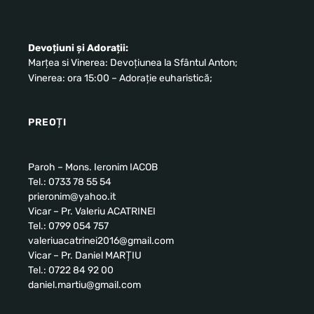
Devoțiuni și Adorații:
Marțea si Vinerea: Devoțiunea la Sfântul Anton;
Vinerea: ora 15:00 – Adorație euharistică;
PREOȚI
Paroh – Mons. Ieronim IACOB
Tel.: 0733 78 55 54
prieronim@yahoo.it
Vicar – Pr. Valeriu ACATRINEI
Tel.: 0799 054 757
valeriuacatrinei2016@gmail.com
Vicar – Pr. Daniel MARȚIU
Tel.: 0722 84 92 00
daniel.martiu@gmail.com