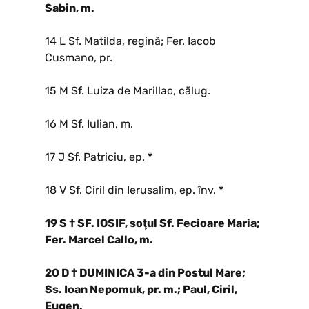
Sabin, m.
14 L Sf. Matilda, regină; Fer. Iacob
Cusmano, pr.
15 M Sf. Luiza de Marillac, călug.
16 M Sf. Iulian, m.
17 J Sf. Patriciu, ep. *
18 V Sf. Ciril din Ierusalim, ep. înv. *
19 S † SF. IOSIF, soţul Sf. Fecioare Maria;
Fer. Marcel Callo, m.
20 D † DUMINICA 3-a din Postul Mare;
Ss. Ioan Nepomuk, pr. m.; Paul, Ciril,
Eugen.