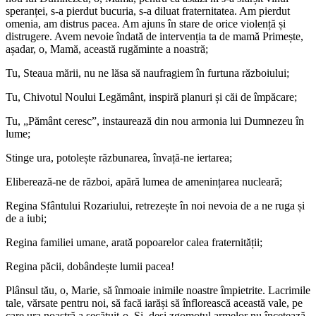
speranței, s-a pierdut bucuria, s-a diluat fraternitatea. Am pierdut
omenia, am distrus pacea. Am ajuns în stare de orice violență și
distrugere. Avem nevoie îndată de intervenția ta de mamă Primește,
așadar, o, Mamă, această rugăminte a noastră;
Tu, Steaua mării, nu ne lăsa să naufragiem în furtuna războiului;
Tu, Chivotul Noului Legământ, inspiră planuri și căi de împăcare;
Tu, „Pământ ceresc”, instaurează din nou armonia lui Dumnezeu în
lume;
Stinge ura, potolește răzbunarea, învață-ne iertarea;
Eliberează-ne de război, apără lumea de amenințarea nucleară;
Regina Sfântului Rozariului, retrezește în noi nevoia de a ne ruga și
de a iubi;
Regina familiei umane, arată popoarelor calea fraternității;
Regina păcii, dobândește lumii pacea!
Plânsul tău, o, Marie, să înmoaie inimile noastre împietrite. Lacrimile
tale, vărsate pentru noi, să facă iarăși să înflorească această vale, pe
care ura noastră a secătuit-o. Și, deși zgomotul armelor nu încetează,