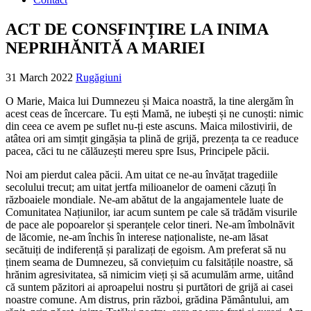
ACT DE CONSFINȚIRE LA INIMA
NEPRIHĂNITĂ A MARIEI
31 March 2022
Rugăgiuni
O Marie, Maica lui Dumnezeu și Maica noastră, la tine alergăm în
acest ceas de încercare. Tu ești Mamă, ne iubești și ne cunoști: nimic
din ceea ce avem pe suflet nu-ți este ascuns. Maica milostivirii, de
atâtea ori am simțit gingășia ta plină de grijă, prezența ta ce readuce
pacea, căci tu ne călăuzești mereu spre Isus, Principele păcii.
Noi am pierdut calea păcii. Am uitat ce ne-au învățat tragediile
secolului trecut; am uitat jertfa milioanelor de oameni căzuți în
războaiele mondiale. Ne-am abătut de la angajamentele luate de
Comunitatea Națiunilor, iar acum suntem pe cale să trădăm visurile
de pace ale popoarelor și speranțele celor tineri. Ne-am îmbolnăvit
de lăcomie, ne-am închis în interese naționaliste, ne-am lăsat
secătuiți de indiferență și paralizați de egoism. Am preferat să nu
ținem seama de Dumnezeu, să conviețuim cu falsitățile noastre, să
hrănim agresivitatea, să nimicim vieți și să acumulăm arme, uitând
că suntem păzitori ai aproapelui nostru și purtători de grijă ai casei
noastre comune. Am distrus, prin război, grădina Pământului, am