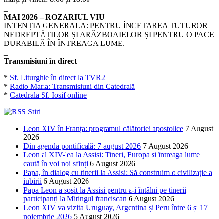
_
MAI 2026 – ROZARIUL VIU
INTENȚIA GENERALĂ: PENTRU ÎNCETAREA TUTUROR
NEDREPTĂȚILOR ȘI ARĂZBOAIELOR ȘI PENTRU O PACE
DURABILĂ ÎN ÎNTREAGA LUME.
_
Transmisiuni în direct
*
Sf. Liturghie în direct la TVR2
*
Radio Maria: Transmisiuni din Catedrală
*
Catedrala Sf. Iosif online
Stiri
Leon XIV în Franța: programul călătoriei apostolice
7 August
2026
Din agenda pontificală: 7 august 2026
7 August 2026
Leon al XIV-lea la Assisi: Tineri, Europa și întreaga lume
caută în voi noi sfinți
6 August 2026
Papa, în dialog cu tinerii la Assisi: Să construim o civilizație a
iubirii
6 August 2026
Papa Leon a sosit la Assisi pentru a-i întâlni pe tinerii
participanți la Mitingul franciscan
6 August 2026
Leon XIV va vizita Uruguay, Argentina și Peru între 6 și 17
noiembrie 2026
5 August 2026