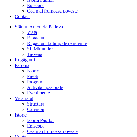
menu
Episcopi
Cea mai frumoasa poveste
Contact
Sfântul Anton de Padova
Viata
Rugaciuni
Rugaciuni la timp de pandemie
Sf. Minunilor
Trezena
Rugăgiuni
Parohia
Istoric
Preoți
Program
Activitati pastorale
Evenimente
Vicariatul
Structura
Calendar
Istorie
Istoria Papilor
Episcopi
Cea mai frumoasa poveste
Contact