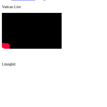
Vatican Live
Liturghii:
Duminică și în sărbătorile de poruncă:
9:00;
10:30;
12:00;