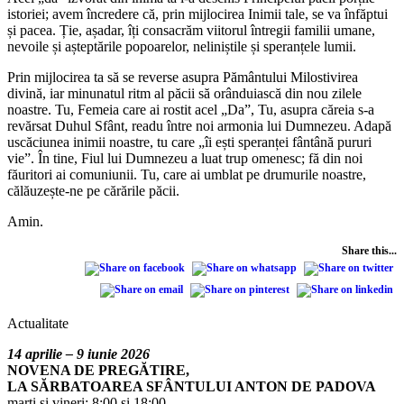
istoriei; avem încredere că, prin mijlocirea Inimii tale, se va înfăptui
și pacea. Ție, așadar, îți consacrăm viitorul întregii familii umane,
nevoile și așteptările popoarelor, neliniștile și speranțele lumii.
Prin mijlocirea ta să se reverse asupra Pământului Milostivirea
divină, iar minunatul ritm al păcii să orânduiască din nou zilele
noastre. Tu, Femeia care ai rostit acel „Da”, Tu, asupra căreia s-a
revărsat Duhul Sfânt, readu între noi armonia lui Dumnezeu. Adapă
uscăciunea inimii noastre, tu care „îi ești speranței fântână pururi
vie”. În tine, Fiul lui Dumnezeu a luat trup omenesc; fă din noi
făuritori ai comuniunii. Tu, care ai umblat pe drumurile noastre,
călăuzește-ne pe cărările păcii.
Amin.
Share this...
Actualitate
14 aprilie – 9 iunie 2026
NOVENA DE PREGĂTIRE,
LA SĂRBATOAREA SFÂNTULUI ANTON DE PADOVA
marți și vineri: 8:00 și 18:00