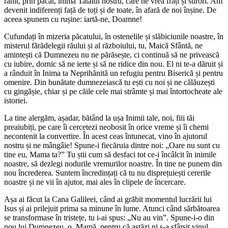
rănit, prin păcat, inima Tatălui nostru, care ne vrea frați și surori. Am
devenit indiferenți față de toți și de toate, în afară de noi înșine. De
aceea spunem cu rușine: iartă-ne, Doamne!
Cufundați în mizeria păcatului, în ostenelile și slăbiciunile noastre, în
misterul fărădelegii răului și al războiului, tu, Maică Sfântă, ne
amintești că Dumnezeu nu ne părăsește, ci continuă să ne privească
cu iubire, dornic să ne ierte și să ne ridice din nou. El ni te-a dăruit și
a rânduit în Inima ta Neprihănită un refugiu pentru Biserică și pentru
omenire. Din bunătate dumnezeiască tu ești cu noi și ne călăuzești
cu gingășie, chiar și pe căile cele mai strâmte și mai întortocheate ale
istoriei.
La tine alergăm, așadar, bătând la ușa Inimii tale, noi, fiii tăi
preaiubiți, pe care îi cercetezi neobosit în orice vreme și îi chemi
necontenit la convertire. În acest ceas întunecat, vino în ajutorul
nostru și ne mângâie! Spune-i fiecăruia dintre noi: „Oare nu sunt cu
tine eu, Mama ta?” Tu știi cum să desfaci tot ce-i încâlcit în inimile
noastre, să dezlegi nodurile vremurilor noastre. În tine ne punem din
nou încrederea. Suntem încredințați că tu nu disprețuiești cererile
noastre și ne vii în ajutor, mai ales în clipele de încercare.
Așa ai făcut la Cana Galileei, când ai grăbit momentul lucrării lui
Isus și ai prilejuit prima sa minune în lume. Atunci când sărbătoarea
se transformase în tristețe, tu i-ai spus: „Nu au vin”. Spune-i-o din
nou lui Dumnezeu, o, Mamă, pentru că astăzi ni s-a sfârșit vinul