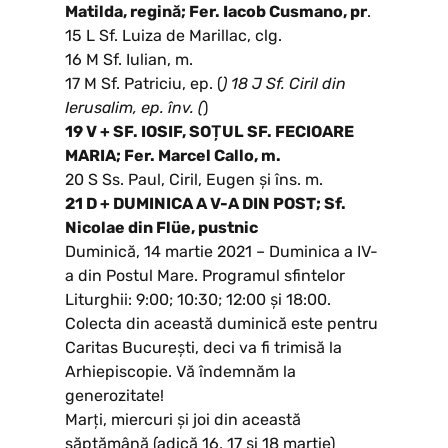
Matilda, regină; Fer. Iacob Cusmano, pr
.
15 L Sf. Luiza de Marillac, clg.
16 M Sf. Iulian, m.
17 M Sf. Patriciu, ep. (
) 18 J Sf. Ciril din
Ierusalim, ep. înv. (
)
19 V + SF. IOSIF, SOȚUL SF. FECIOARE
MARIA; Fer. Marcel Callo, m.
20 S Ss. Paul, Ciril, Eugen și îns. m.
21 D + DUMINICA A V-A DIN POST; Sf.
Nicolae din Flüe, pustnic
Duminică, 14 martie 2021 – Duminica a IV-
a din Postul Mare. Programul sfintelor
Liturghii: 9:00; 10:30; 12:00 și 18:00.
Colecta din această duminică este pentru
Caritas București, deci va fi trimisă la
Arhiepiscopie. Vă îndemnăm la
generozitate!
Marți, miercuri și joi din această
săptămână (adică 16, 17 și 18 martie)