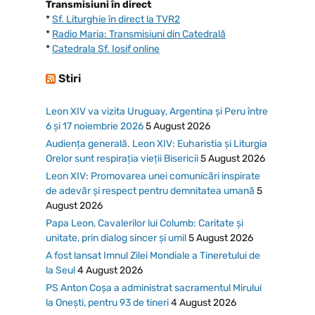
Transmisiuni în direct
*
Sf. Liturghie în direct la TVR2
*
Radio Maria: Transmisiuni din Catedrală
*
Catedrala Sf. Iosif online
Stiri
Leon XIV va vizita Uruguay, Argentina și Peru între
6 și 17 noiembrie 2026
5 August 2026
Audiența generală. Leon XIV: Euharistia și Liturgia
Orelor sunt respirația vieții Bisericii
5 August 2026
Leon XIV: Promovarea unei comunicări inspirate
de adevăr și respect pentru demnitatea umană
5
August 2026
Papa Leon, Cavalerilor lui Columb: Caritate și
unitate, prin dialog sincer și umil
5 August 2026
A fost lansat Imnul Zilei Mondiale a Tineretului de
la Seul
4 August 2026
PS Anton Coșa a administrat sacramentul Mirului
la Onești, pentru 93 de tineri
4 August 2026