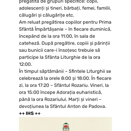
pregătită de grupuri specifice: copii,
adolescenți și tineri, bărbați, femei, familii,
călugări și călugărițe etc.
Am reluat pregătirea copiilor pentru Prima
Sfântă Împărtășanie – în fiecare duminică,
începând de la ora 11:00, în sala de
cateheză. După pregătire, copiii și părinții
sau bunicii care-i însoțesc trebuie să
participe la Sfânta Liturghie de la ora
12:00.
În timpul săptămânii – Sfintele Liturghii se
celebrează la orele 8:00 și 18:00. În fiecare
zi, la ora 17:20 – Sfântul Rozariu. Vineri, la
ora 15:00 începe Adorația euharistică,
până la ora Rozariului. Marți și vineri –
devoțiunea la Sfântul Anton de Padova.
++ IHS ++