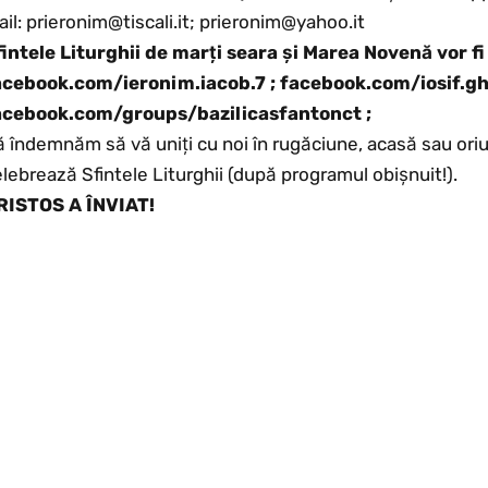
il: prieronim@tiscali.it; prieronim@yahoo.it
fintele Liturghii de marți seara și Marea Novenă vor f
acebook.com/ieronim.iacob.7 ; facebook.com/iosif.ghi
acebook.com/groups/bazilicasfantonct ;
 îndemnăm să vă uniți cu noi în rugăciune, acasă sau oriund
lebrează Sfintele Liturghii (după programul obișnuit!).
RISTOS A ÎNVIAT!