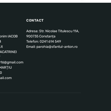
CONTACT
Adresa: Str. Nicolae Titulescu 11A,
ronim IACOB
900735 Constanța
4
Telefon: 0241 614 549
it
Email: parohia@sfantul-anton.ro
u ACATRINEI
7
2016@gmail.com
l MARȚIU
00
ail.com