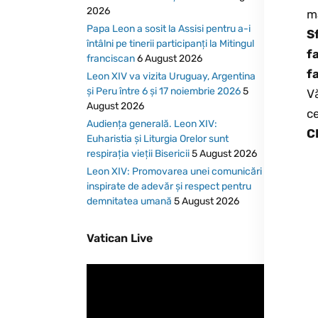
2026
ma
Papa Leon a sosit la Assisi pentru a-i
S
întâlni pe tinerii participanți la Mitingul
f
franciscan
6 August 2026
f
Leon XIV va vizita Uruguay, Argentina
și Peru între 6 și 17 noiembrie 2026
5
Vă
August 2026
ce
Audiența generală. Leon XIV:
C
Euharistia și Liturgia Orelor sunt
respirația vieții Bisericii
5 August 2026
Leon XIV: Promovarea unei comunicări
inspirate de adevăr și respect pentru
demnitatea umană
5 August 2026
Vatican Live