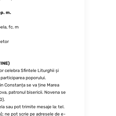
pp. m.
bela, fc. m
șetor
VINE)
 celebra Sfintele Liturghii și
participarea poporului.
 din Constanța se va ține Marea
a, patronul bisericii. Novena se
0).
a sau pot trimite mesaje la: tel.
; ne pot scrie pe adresele de e-