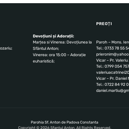
PREOȚI
Devoțiuni și Adorații:
Marțea si Vinerea: Devoțiunea la
Paroh – Mons. Ie
ozariu;
Tel.: 0733 78 55 5
Sfântul Anton;
prieronim@yahoo.
Vinerea: ora 15:00 – Adorație
Vicar – Pr. Valeri
euharistică;
Tel.: 0799 054 75
valeriuacatrinei
Vicar – Pr. Danie
Tel.: 0722 84 92 
daniel.martiu@gm
Parohia Sf. Anton de Padova Constanta
Copyright © 2026 Sfantul Anton. All Rights Reserved.