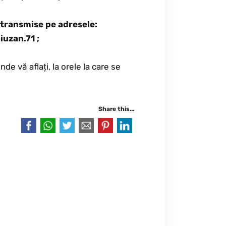
i transmise pe adresele:
uzan.71 ;
e vă aflați, la orele la care se
Share this...