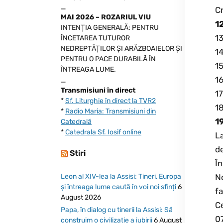
_
Cr
MAI 2026 – ROZARIUL VIU
1
INTENȚIA GENERALĂ: PENTRU
13
ÎNCETAREA TUTUROR
NEDREPTĂȚILOR ȘI ARĂZBOAIELOR ȘI
14
PENTRU O PACE DURABILĂ ÎN
15
ÎNTREAGA LUME.
16
_
Transmisiuni în direct
17
*
Sf. Liturghie în direct la TVR2
18
*
Radio Maria: Transmisiuni din
1
Catedrală
*
Catedrala Sf. Iosif online
La
de
Stiri
În
Leon al XIV-lea la Assisi: Tineri, Europa
No
și întreaga lume caută în voi noi sfinți
6
fa
August 2026
Ce
Papa, în dialog cu tinerii la Assisi: Să
0
construim o civilizație a iubirii
6 August