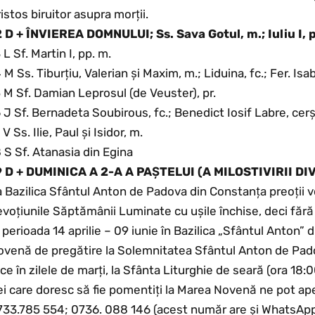
istos biruitor asupra morții.
2 D + ÎNVIEREA DOMNULUI; Ss. Sava Gotul, m.; Iuliu I, 
 L Sf. Martin I, pp. m.
 M Ss. Tiburțiu, Valerian și Maxim, m.; Liduina, fc.; Fer. Isa
 M Sf. Damian Leprosul (de Veuster), pr.
 J Sf. Bernadeta Soubirous, fc.; Benedict Iosif Labre, cer
 V Ss. Ilie, Paul și Isidor, m.
 S Sf. Atanasia din Egina
9 D + DUMINICA A 2-A A PAȘTELUI (A MILOSTIVIRII DI
 Bazilica Sfântul Anton de Padova din Constanța preoții vor
voțiunile Săptămânii Luminate cu ușile închise, deci fără 
 perioada 14 aprilie – 09 iunie în Bazilica „Sfântul Anton”
venă de pregătire la Solemnitatea Sfântul Anton de Padov
ce în zilele de marți, la Sfânta Liturghie de seară (ora 18:0
i care doresc să fie pomentiți la Marea Novenă ne pot apel
733.785 554; 0736. 088 146 (acest număr are și WhatsApp)