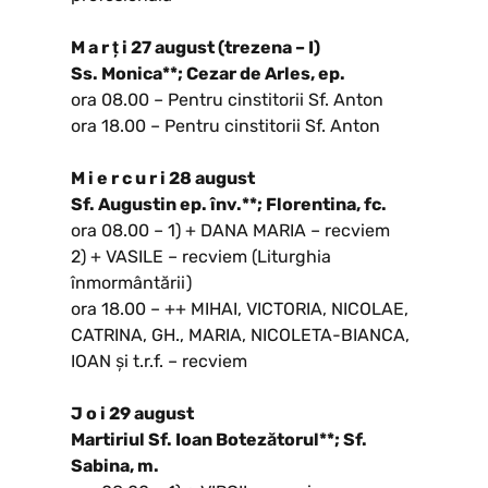
M a r ț i 27 august (trezena – I)
Ss. Monica**; Cezar de Arles, ep.
ora 08.00 – Pentru cinstitorii Sf. Anton
ora 18.00 – Pentru cinstitorii Sf. Anton
M i e r c u r i 28 august
Sf. Augustin ep. înv.**; Florentina, fc.
ora 08.00 – 1) + DANA MARIA – recviem
2) + VASILE – recviem (Liturghia
înmormântării)
ora 18.00 – ++ MIHAI, VICTORIA, NICOLAE,
CATRINA, GH., MARIA, NICOLETA-BIANCA,
IOAN și t.r.f. – recviem
J o i 29 august
Martiriul Sf. Ioan Botezătorul**; Sf.
Sabina, m.