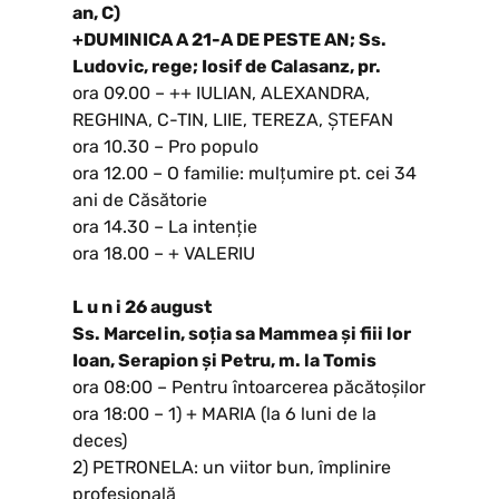
an, C)
+DUMINICA A 21-A DE PESTE AN; Ss.
Ludovic, rege; Iosif de Calasanz, pr.
ora 09.00 – ++ IULIAN, ALEXANDRA,
REGHINA, C-TIN, LIIE, TEREZA, ȘTEFAN
ora 10.30 – Pro populo
ora 12.00 – O familie: mulțumire pt. cei 34
ani de Căsătorie
ora 14.30 – La intenție
ora 18.00 – + VALERIU
L u n i 26 august
Ss. Marcelin, soția sa Mammea și fiii lor
Ioan, Serapion și Petru, m. la Tomis
ora 08:00 – Pentru întoarcerea păcătoșilor
ora 18:00 – 1) + MARIA (la 6 luni de la
deces)
2) PETRONELA: un viitor bun, împlinire
profesională