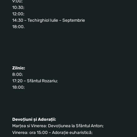
9:00;
10:30;
12:00;
14:30 – Techirghiol Iulie – Septembrie
18:00.
Zilnic:
8:00;
17:20 – Sfântul Rozariu;
18:00;
Devoțiuni și Adorații:
Marțea si Vinerea: Devoțiunea la Sfântul Anton;
Vinerea: ora 15:00 – Adorație euharistică;