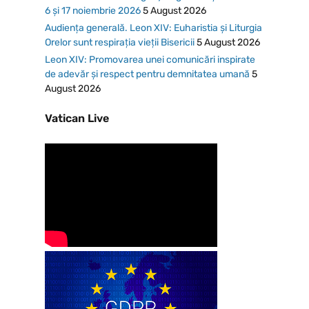
6 și 17 noiembrie 2026
5 August 2026
Audiența generală. Leon XIV: Euharistia și Liturgia
Orelor sunt respirația vieții Bisericii
5 August 2026
Leon XIV: Promovarea unei comunicări inspirate
de adevăr și respect pentru demnitatea umană
5
August 2026
Vatican Live