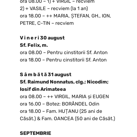
ora 08.00 – 1) + VIRGIL – recviem
2) + VASILE – recviem (la 1 an)
ora 18.00 – ++ MARIA, ȘTEFAN, GH., ION,
PETRE, C-TIN – recviem
V i n e r i 30 august
Sf. Felix, m.
ora 08.00 – Pentru cinstitorii Sf. Anton
ora 18.00 – Pentru cinstitorii Sf. Anton
S â m b ă t ă 31 august
Sf. Raimund Nonnatus, clg.; Nicodim;
Iosif din Arimateea
ora 08.00 – ++ VIRGIL, MARIA și EUGEN
ora 16.00 – Botez: BORÂNDEL Odin
ora 18.00 – Fam. HUȚANU (25 ani de
Căsăt.) & Fam. OANCEA (50 ani de Căsăt.)
SEPTEMBRIE