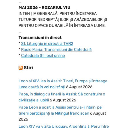
_
MAI 2026 – ROZARIUL VIU
INTENȚIA GENERALĂ: PENTRU ÎNCETAREA
TUTUROR NEDREPTĂȚILOR ȘI ARĂZBOAIELOR ȘI
PENTRU O PACE DURABILĂ ÎN ÎNTREAGA LUME.
_
Transmisiuni în direct
*
Sf. Liturghie în direct la TVR2
*
Radio Maria: Transmisiuni din Catedrală
*
Catedrala Sf. Iosif online
Stiri
Leon al XIV-lea la Assisi: Tineri, Europa și întreaga
lume caută în voi noi sfinți
6 August 2026
Papa, în dialog cu tinerii la Assisi: Să construim o
civilizație a iubirii
6 August 2026
Papa Leon a sosit la Assisi pentru a-i întâlni pe
tinerii participanți la Mitingul franciscan
6 August
2026
Leon XIV va vizita Uruguay, Argentina și Peru între