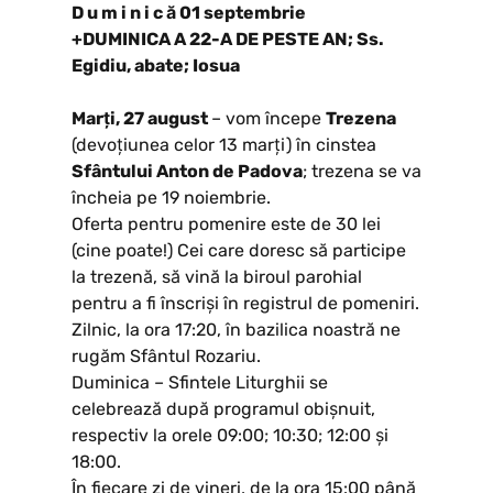
D u m i n i c ă 01 septembrie
+DUMINICA A 22-A DE PESTE AN; Ss.
Egidiu, abate; Iosua
Marți, 27 august
– vom începe
Trezena
(devoțiunea celor 13 marți) în cinstea
Sfântului Anton de Padova
; trezena se va
încheia pe 19 noiembrie.
Oferta pentru pomenire este de 30 lei
(cine poate!) Cei care doresc să participe
la trezenă, să vină la biroul parohial
pentru a fi înscriși în registrul de pomeniri.
Zilnic, la ora 17:20, în bazilica noastră ne
rugăm Sfântul Rozariu.
Duminica – Sfintele Liturghii se
celebrează după programul obișnuit,
respectiv la orele 09:00; 10:30; 12:00 și
18:00.
În fiecare zi de vineri, de la ora 15:00 până