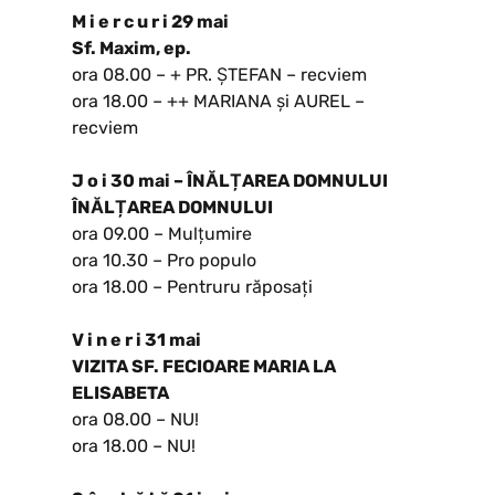
M i e r c u r i 29 mai
Sf. Maxim, ep.
ora 08.00 – + PR. ȘTEFAN – recviem
ora 18.00 – ++ MARIANA și AUREL –
recviem
J o i 30 mai – ÎNĂLȚAREA DOMNULUI
ÎNĂLȚAREA DOMNULUI
ora 09.00 – Mulțumire
ora 10.30 – Pro populo
ora 18.00 – Pentruru răposați
V i n e r i 31 mai
VIZITA SF. FECIOARE MARIA LA
ELISABETA
ora 08.00 – NU!
ora 18.00 – NU!