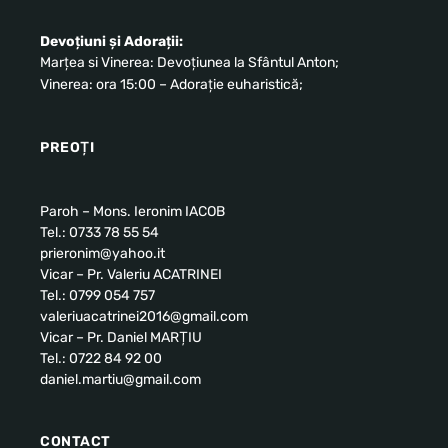
Devoțiuni și Adorații:
Marțea si Vinerea: Devoțiunea la Sfântul Anton;
Vinerea: ora 15:00 – Adorație euharistică;
PREOȚI
Paroh – Mons. Ieronim IACOB
Tel.: 0733 78 55 54
prieronim@yahoo.it
Vicar – Pr. Valeriu ACATRINEI
Tel.: 0799 054 757
valeriuacatrinei2016@gmail.com
Vicar – Pr. Daniel MARȚIU
Tel.: 0722 84 92 00
daniel.martiu@gmail.com
CONTACT