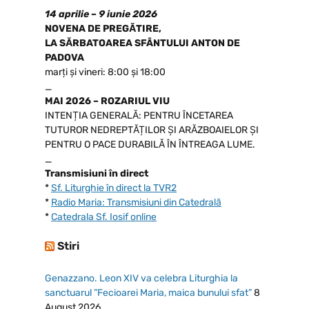
14 aprilie – 9 iunie 2026
NOVENA DE PREGĂTIRE,
LA SĂRBATOAREA SFÂNTULUI ANTON DE
PADOVA
marți și vineri: 8:00 și 18:00
_
MAI 2026 – ROZARIUL VIU
INTENȚIA GENERALĂ: PENTRU ÎNCETAREA
TUTUROR NEDREPTĂȚILOR ȘI ARĂZBOAIELOR ȘI
PENTRU O PACE DURABILĂ ÎN ÎNTREAGA LUME.
_
Transmisiuni în direct
*
Sf. Liturghie în direct la TVR2
*
Radio Maria: Transmisiuni din Catedrală
*
Catedrala Sf. Iosif online
Stiri
Genazzano. Leon XIV va celebra Liturghia la
sanctuarul ”Fecioarei Maria, maica bunului sfat”
8
August 2026