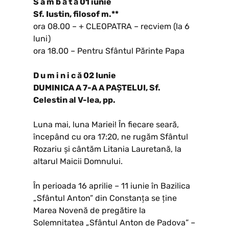
S â m b ă t ă 01 iunie
Sf. Iustin, filosof m.**
ora 08.00 – + CLEOPATRA – recviem (la 6
luni)
ora 18.00 – Pentru Sfântul Părinte Papa
D u m i n i c ă 02 Iunie
DUMINICA A 7-A A PAȘTELUI, Sf.
Celestin al V-lea, pp.
Luna mai, luna Mariei! În fiecare seară,
începând cu ora 17:20, ne rugăm Sfântul
Rozariu și cântăm Litania Lauretană, la
altarul Maicii Domnului.
În perioada 16 aprilie – 11 iunie în Bazilica
„Sfântul Anton” din Constanța se ține
Marea Novenă de pregătire la
Solemnitatea „Sfântul Anton de Padova” –