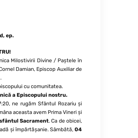
d, ep.
TRU!
ica Milostivirii Divine / Paștele în
 Cornel Damian, Episcop Auxiliar de
.
 Episcopului cu comunitatea.
enică a Episcopului nostru.
17:20, ne rugăm Sfântul Rozariu și
ămâna aceasta avem Prima Vineri și
asfântul Sacrament
. Ca de obicei,
ovadă și împărtășanie. Sâmbătă,
04