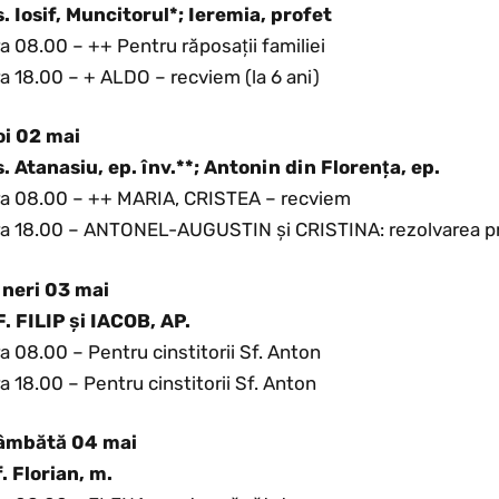
s. Iosif, Muncitorul*; Ieremia, profet
a 08.00 – ++ Pentru răposații familiei
a 18.00 – + ALDO – recviem (la 6 ani)
oi 02 mai
s. Atanasiu, ep. înv.**; Antonin din Florența, ep.
ra 08.00 – ++ MARIA, CRISTEA – recviem
ra 18.00 – ANTONEL-AUGUSTIN și CRISTINA: rezolvarea p
ineri 03 mai
F. FILIP și IACOB, AP.
a 08.00 – Pentru cinstitorii Sf. Anton
a 18.00 – Pentru cinstitorii Sf. Anton
âmbătă 04 mai
. Florian, m.