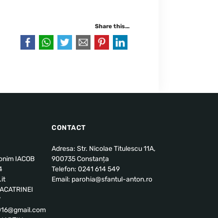
Share this...
CONTACT
Adresa: Str. Nicolae Titulescu 11A,
ronim IACOB
900735 Constanța
4
Telefon: 0241 614 549
it
Email: parohia@sfantul-anton.ro
u ACATRINEI
7
2016@gmail.com