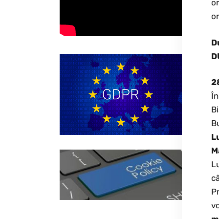
o
o
D
D
2
În
Bi
Bu
Lu
M
L
câ
P
vo