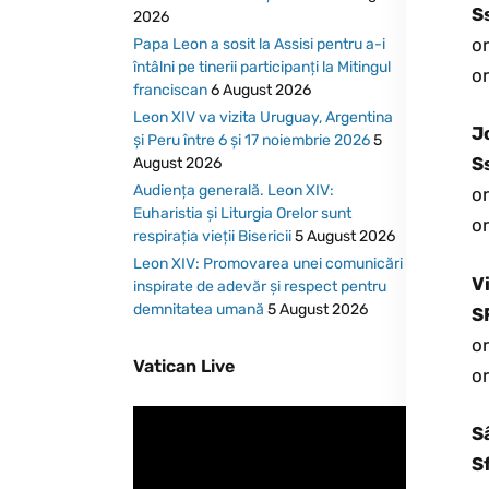
S
2026
or
Papa Leon a sosit la Assisi pentru a-i
întâlni pe tinerii participanți la Mitingul
or
franciscan
6 August 2026
Leon XIV va vizita Uruguay, Argentina
J
și Peru între 6 și 17 noiembrie 2026
5
S
August 2026
Audiența generală. Leon XIV:
o
Euharistia și Liturgia Orelor sunt
o
respirația vieții Bisericii
5 August 2026
Leon XIV: Promovarea unei comunicări
V
inspirate de adevăr și respect pentru
demnitatea umană
5 August 2026
S
or
Vatican Live
or
S
Sf