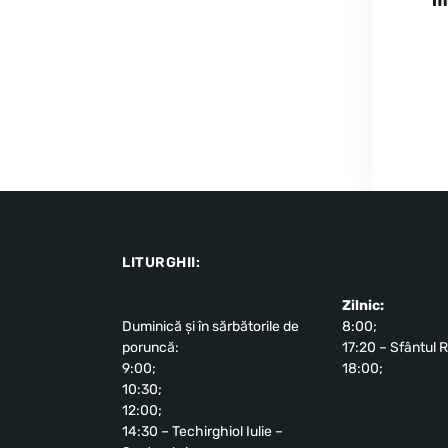
m
LITURGHII:
Zilnic:
Duminică și în sărbătorile de
8:00;
poruncă:
17:20 – Sfântul R
9:00;
18:00;
10:30;
12:00;
14:30 – Techirghiol Iulie –