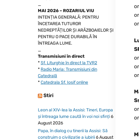
_
o
MAI 2026 – ROZARIUL VIU
or
INTENȚIA GENERALĂ: PENTRU
o
ÎNCETAREA TUTUROR
NEDREPTĂȚILOR ȘI ARĂZBOAIELOR ȘI
PENTRU O PACE DURABILĂ ÎN
L
ÎNTREAGA LUME.
S
_
Transmisiuni în direct
or
*
Sf. Liturghie în direct la TVR2
o
*
Radio Maria: Transmisiuni din
o
Catedrală
*
Catedrala Sf. Iosif online
M
Stiri
Ss
or
Leon al XIV-lea la Assisi: Tineri, Europa
și întreaga lume caută în voi noi sfinți
6
or
August 2026
Papa, în dialog cu tinerii la Assisi: Să
M
construim o civilizație a iubirii
6 August