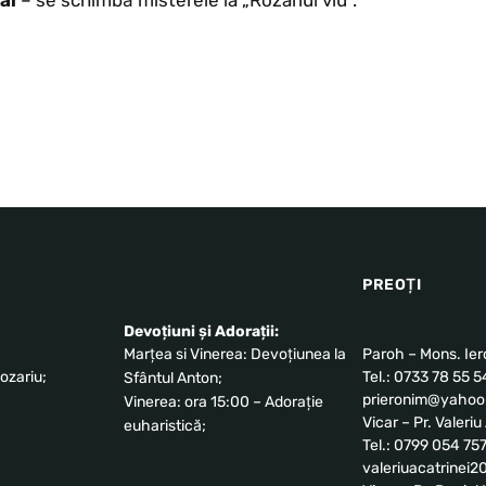
ai
– se schimbă misterele la „Rozariul viu”.
PREOȚI
Devoțiuni și Adorații:
Marțea si Vinerea: Devoțiunea la
Paroh – Mons. Ie
ozariu;
Tel.: 0733 78 55 5
Sfântul Anton;
prieronim@yahoo.
Vinerea: ora 15:00 – Adorație
Vicar – Pr. Valeri
euharistică;
Tel.: 0799 054 75
valeriuacatrinei