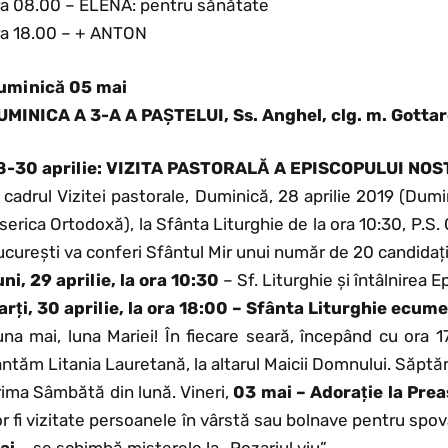
ra 08.00 – ELENA: pentru sănătate
ra 18.00 – + ANTON
uminică 05 mai
UMINICA A 3-A A PAȘTELUI, Ss. Anghel, clg. m. Gottar
8-30 aprilie: VIZITA PASTORALĂ A EPISCOPULUI NOS
 cadrul Vizitei pastorale, Duminică, 28 aprilie 2019 (Dumin
serica Ortodoxă), la Sfânta Liturghie de la ora 10:30, P.S.
curești va conferi Sfântul Mir unui număr de 20 candidați
ni, 29 aprilie, la ora 10:30
– Sf. Liturghie și întâlnirea
arți, 30 aprilie, la ora 18:00 – Sfânta Liturghie ecum
una mai, luna Mariei! În fiecare seară, începând cu ora 
ntăm Litania Lauretană, la altarul Maicii Domnului. Săpt
rima Sâmbătă din lună. Vineri,
03 mai – Adorație la Pre
r fi vizitate persoanele în vârstă sau bolnave pentru sp